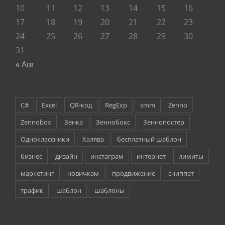
10
11
12
13
14
15
16
17
18
19
20
21
22
23
24
25
26
27
28
29
30
31
« Авг
C#
Excel
QR-код
RegExp
smm
Zenno
Zennobox
Зенка
Зеннобокс
Зеннопостер
Одноклассники
Халява
бесплатный шаблон
бизнес
дизайн
инстаграм
интернет
лимиты
маркетинг
новичкам
продвижение
сниппет
трафик
шаблон
шаблоны