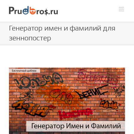
Skip
to
content
Генератор имен и фамилий для
зеннопостер
View
Larger
Image