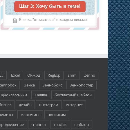
Кнопка "отписаться" в каждом письме.
C#
Excel
QR-код
RegExp
smm
Zenno
Zennobox
Зенка
Зеннобокс
Зеннопостер
Одноклассники
Халява
бесплатный шаблон
бизнес
дизайн
инстаграм
интернет
лимиты
маркетинг
новичкам
продвижение
сниппет
трафик
шаблон