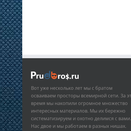
Вот уже несколько лет мы с братом
осваиваем просторы всемирной сети. За э
время мы накопили огромное множество
интересных материалов. Мы их бережно
систематизируем и охотно делимся с вами
Нас двое и мы работаем в разных нишах.