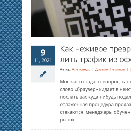
Как неживое превр
9
лить трафик из оф
11, 2021
Автор:
Александр
|
Дизайн
,
Реклама
|
Как неживое преврат
Мне часто задают вопрос, как
лить трафик из
слово «браузер» кидает в неи
послать вас куда-нибудь подал
Диза
отлаженная процедура продаж 
стекаются, менеджеры обученны
рынок...