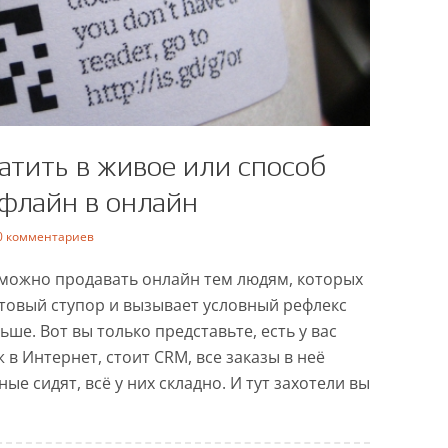
атить в живое или способ
флайн в онлайн
0 комментариев
ить в живое или способ
 можно продавать онлайн тем людям, которых
 оффлайн в онлайн
стовый ступор и вызывает условный рефлекс
ьше. Вот вы только представьте, есть у вас
йн
Реклама
в Интернет, стоит CRM, все заказы в неё
е сидят, всё у них складно. И тут захотели вы