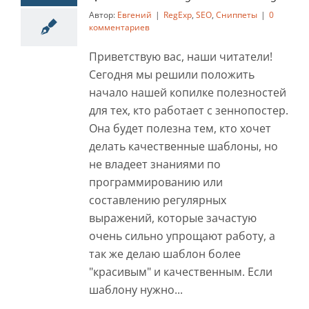
из пути к нему
Автор:
Евгений
|
RegExp
,
SEO
,
Сниппеты
|
0
комментариев
RegExp
SEO
Сниппеты
Приветствую вас, наши читатели!
Сегодня мы решили положить
начало нашей копилке полезностей
для тех, кто работает с зеннопостер.
Она будет полезна тем, кто хочет
делать качественные шаблоны, но
не владеет знаниями по
программированию или
составлению регулярных
выражений, которые зачастую
очень сильно упрощают работу, а
так же делаю шаблон более
"красивым" и качественным. Если
шаблону нужно...