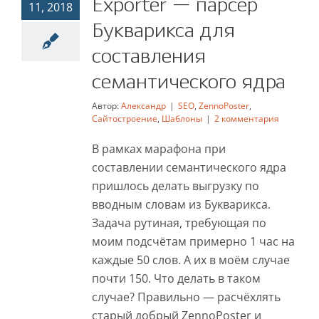
Exporter — парсер
11, 2018
составления
Букварикса для
семантического ядра
составления
SEO
ZennoPoster
Сайтостроение
Шаблоны
семантического ядра
Автор:
Александр
|
SEO
,
ZennoPoster
,
Сайтостроение
,
Шаблоны
|
2 комментария
В рамках марафона при
составлении семантического ядра
пришлось делать выгрузку по
вводным словам из Букварикса.
Задача рутиная, требующая по
моим подсчётам примерно 1 час на
каждые 50 слов. А их в моём случае
почти 150. Что делать в таком
случае? Правильно — расчёхлять
старый добрый ZennoPoster и