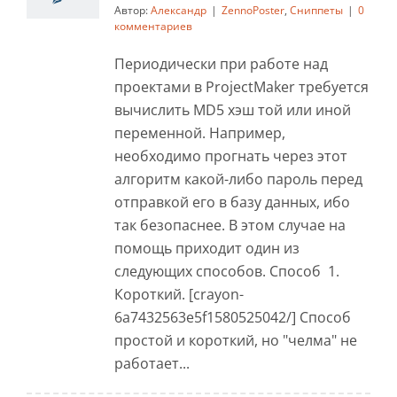
Автор:
Александр
|
ZennoPoster
,
Сниппеты
|
0
ZennoPoster
Сниппеты
комментариев
Периодически при работе над
проектами в ProjectMaker требуется
вычислить MD5 хэш той или иной
переменной. Например,
необходимо прогнать через этот
алгоритм какой-либо пароль перед
отправкой его в базу данных, ибо
так безопаснее. В этом случае на
помощь приходит один из
следующих способов. Способ 1.
Короткий. [crayon-
6a7432563e5f1580525042/] Способ
простой и короткий, но "челма" не
работает...