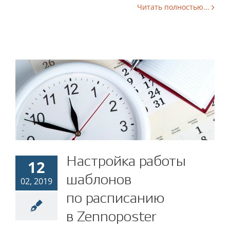
Читать полностью...
Настройка работы
Настройка работы
12
шаблонов
шаблонов по расписанию
02, 2019
по расписанию
в Zennoposter
в Zennoposter
ZennoPoster
Новичкам