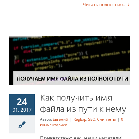
Читать полностью...
Как получить имя
24
Как получить имя файла
файла из пути к нему
01, 2017
из пути к нему
Автор:
Евгений
|
RegExp
,
SEO
,
Сниппеты
|
0
комментариев
RegExp
SEO
Сниппеты
Приветствую вас, наши читатели!