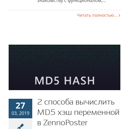
знакомству с функционалом,...
Читать полностью...
2 способа вычислить
2 способа вычислить
27
MD5 хэш переменной
MD5 хэш переменной
03, 2019
в ZennoPoster
в ZennoPoster