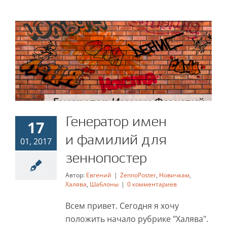
Генератор имен
Генератор имен
17
и фамилий для
и фамилий для
01, 2017
зеннопостер
зеннопостер
Автор:
Евгений
|
ZennoPoster
,
Новичкам
,
ZennoPoster
Новичкам
Халява
Шаблоны
Халява
,
Шаблоны
|
0 комментариев
Всем привет. Сегодня я хочу
положить начало рубрике "Халява".