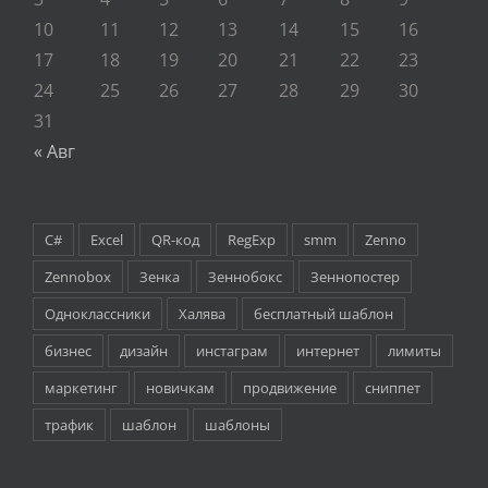
10
11
12
13
14
15
16
17
18
19
20
21
22
23
24
25
26
27
28
29
30
31
« Авг
C#
Excel
QR-код
RegExp
smm
Zenno
Zennobox
Зенка
Зеннобокс
Зеннопостер
Одноклассники
Халява
бесплатный шаблон
бизнес
дизайн
инстаграм
интернет
лимиты
маркетинг
новичкам
продвижение
сниппет
трафик
шаблон
шаблоны