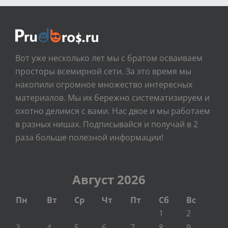
Вот уже несколько лет мы с братом осваиваем
просторы всемирной сети. За это время мы
накопили огромное множество интересных
материалов. Мы их бережно систематизируем и
охотно делимся с вами. Нас двое и мы работаем
в разных нишах. Подписывайся и получай в 2
раза больше полезной информации!
Август 2026
Пн
Вт
Ср
Чт
Пт
Сб
Вс
1
2
3
4
5
6
7
8
9