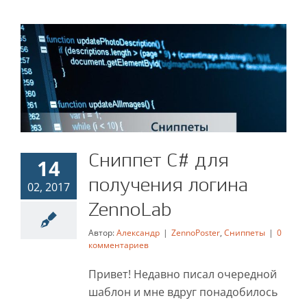
Сниппет C# для
Сниппет C# для
14
получения логина
получения логина
02, 2017
ZennoLab
ZennoLab
Автор:
Александр
|
ZennoPoster
,
Сниппеты
|
0
ZennoPoster
Сниппеты
комментариев
Привет! Недавно писал очередной
шаблон и мне вдруг понадобилось