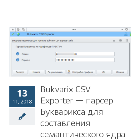
Bukvarix CSV Exporter —
Bukvarix CSV
13
парсер Букварикса для
Exporter — парсер
11, 2018
составления
Букварикса для
семантического ядра
составления
SEO
ZennoPoster
Сайтостроение
Шаблоны
семантического ядра