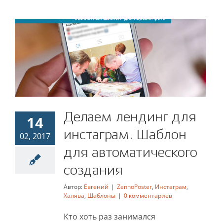
Делаем лендинг для
Делаем лендинг для
14
инстаграм. Шаблон для
инстаграм. Шаблон
02, 2017
автоматического
для автоматического
создания
создания
ZennoPoster
Инстаграм
Халява
Шаблоны
Автор:
Евгений
|
ZennoPoster
,
Инстаграм
,
Халява
,
Шаблоны
|
0 комментариев
Кто хоть раз занимался