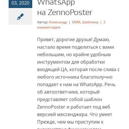
WhatsApp
03, 2020
на ZennoPoster
на ZennoPoster
SMM
Шаблоны
Автор:
Александр
|
SMM
,
Шаблоны
|
2
комментария
Привет, дорогие друзья! Думаю,
настало время поделиться с вами
небольшим, но крайне удобным
инструментом для обработки
входящей ЦА, которая после слива с
любого источника благополучно
попадает к нам на WhatsApp. Речь
об автоответчике, который
представляет собой шаблон
ZennoPoster и работает под веб
версией мессенджера. Что умеет
Прежде, чем мы приступим к