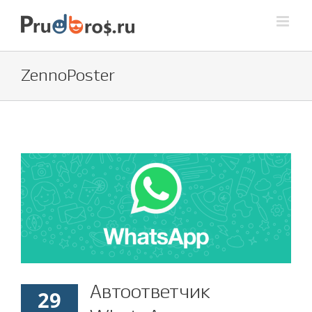
Skip
to
content
ZennoPoster
Автоответчик
29
Автоответчик WhatsApp