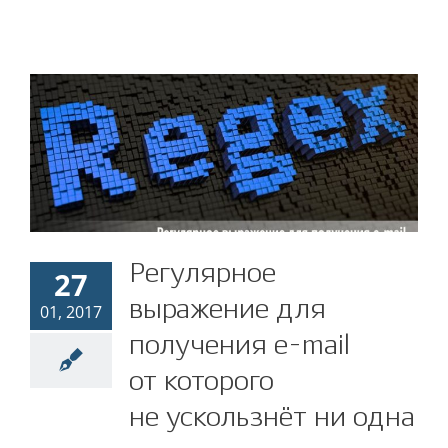
Регулярное выражение
для получения e-mail
Регулярное
27
выражение для
от которого
01, 2017
получения e-mail
не ускользнёт ни одна
от которого
почта
не ускользнёт ни одна
RegExp
ZennoPoster