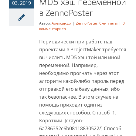
MD5 хэш переменной
MD5 хэш переменной
03, 2019
в ZennoPoster
в ZennoPoster
Автор:
Александр
|
ZennoPoster
,
Сниппеты
|
0
ZennoPoster
Сниппеты
комментариев
Периодически при работе над
проектами в ProjectMaker требуется
вычислить MD5 хэш той или иной
переменной. Например,
необходимо прогнать через этот
алгоритм какой-либо пароль перед
отправкой его в базу данных, ибо
так безопаснее. В этом случае на
помощь приходит один из
следующих способов. Способ 1.
Короткий. [crayon-
6a786352c6b08118830522/] Способ