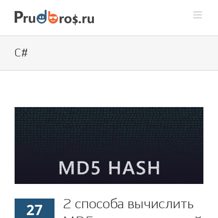
Skip
to
content
C#
2 способа вычислить
2 способа вычислить
27