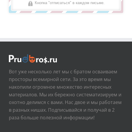
Кнопка "отписаться" в каждом письме.
Вот уже несколько лет мы с братом осваиваем
просторы всемирной сети. За это время мы
накопили огромное множество интересных
материалов. Мы их бережно систематизируем и
охотно делимся с вами. Нас двое и мы работаем
в разных нишах. Подписывайся и получай в 2
раза больше полезной информации!