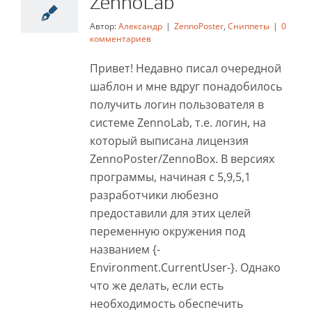
ZennoLab
ZennoLab
Автор:
Александр
|
ZennoPoster
,
Сниппеты
|
0
ZennoPoster
Сниппеты
комментариев
Привет! Недавно писал очередной
шаблон и мне вдруг понадобилось
получить логин пользователя в
системе ZennoLab, т.е. логин, на
который выписана лицензия
ZennoPoster/ZennoBox. В версиях
программы, начиная с 5,9,5,1
разработчики любезно
предоставили для этих целей
переменную окружения под
названием {-
Environment.CurrentUser-}. Однако
что же делать, если есть
необходимость обеспечить