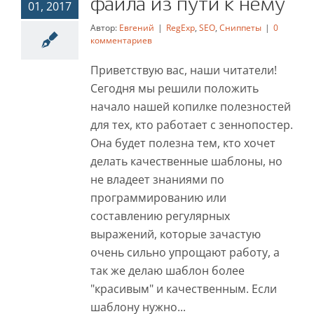
файла из пути к нему
01, 2017
из пути к нему
Автор:
Евгений
|
RegExp
,
SEO
,
Сниппеты
|
0
комментариев
RegExp
SEO
Сниппеты
Приветствую вас, наши читатели!
Сегодня мы решили положить
начало нашей копилке полезностей
для тех, кто работает с зеннопостер.
Она будет полезна тем, кто хочет
делать качественные шаблоны, но
не владеет знаниями по
программированию или
составлению регулярных
выражений, которые зачастую
очень сильно упрощают работу, а
так же делаю шаблон более
"красивым" и качественным. Если
шаблону нужно...