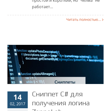
простой и короткий, но "челма" не
работает...
Читать полностью...
Сниппет C# для
Сниппет C# для
14
получения логина
получения логина
02, 2017