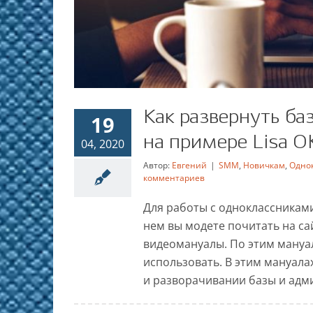
Как развернуть ба
19
на примере Lisa O
04, 2020
Автор:
Евгений
|
SMM
,
Новичкам
,
Одно
Как развернуть базу 
комментариев
на прим
Для работы с одноклассниками
нем вы модете почитать на са
SMM
Новичкам
Одноклассни
видеомануалы. По этим мануа
использовать. В этим мануала
и разворачивании базы и админ