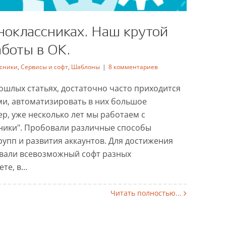
ноклассниках. Наш крутой
боты в ОК.
сники
,
Сервисы и софт
,
Шаблоны
|
8 комментариев
классниках. Наш крутой
ошлых статьях, достаточно часто приходится
ля работы в ОК.
ми, автоматизировать в них большое
ер, уже несколько лет мы работаем с
ики
Сервисы и софт
Шаблоны
ники". Пробовали различные способы
рупп и развития аккаунтов. Для достижения
вали всевозможный софт разных
е, в...
Читать полностью...