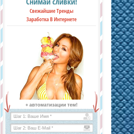
Снимай сливки!
Свежайшие Тренды
Заработка В Интернете
+ автоматизации тем!