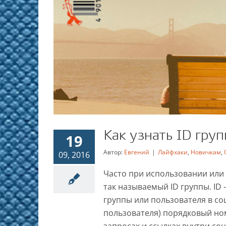
Как узнать ID гру
19
Автор:
Евгений
|
Лайфхаки
,
Новичкам
,
09, 2016
Часто при использовании или 
так называемый ID группы. ID
Как узнать ID гру
группы или пользователя в соц
Лайфхаки
Нови
пользователя) порядковый но
запросах и ссылках внутри со