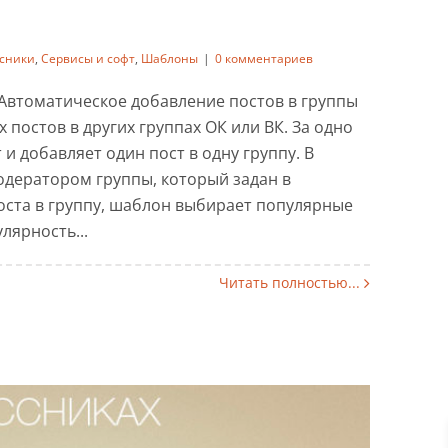
сники
,
Сервисы и софт
,
Шаблоны
|
0 комментариев
тического наполнения
 Автоматическое добавление постов в группы
 групп ОК
 постов в других группах ОК или ВК. За одно
 добавляет один пост в одну группу. В
ики
Сервисы и софт
Шаблоны
одератором группы, который задан в
оста в группу, шаблон выбирает популярные
лярность...
Читать полностью...