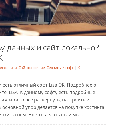
зу данных и сайт локально?
K
классники
,
Сайтостроение
,
Сервисы и софт
|
0
данных и сайт локально?
ере Lisa OK
 есть отличный софт Lisa OK. Подробнее о
йте: LISA К данному софту есть подробные
ки
Сайтостроение
Сервисы и софт
лам можно все развернуть, настроить и
х основной упор делается на покупке хостинга
ки на нем. Но что делать если мы...