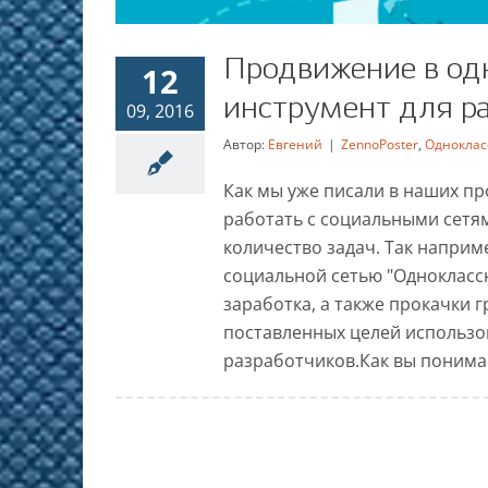
Продвижение в од
12
инструмент для ра
09, 2016
Автор:
Евгений
|
ZennoPoster
,
Одноклас
Продвижение в одно
Как мы уже писали в наших пр
инструмент д
работать с социальными сетя
количество задач. Так наприм
ZennoPoster
Одноклассн
социальной сетью "Однокласс
заработка, а также прокачки г
поставленных целей использо
разработчиков.Как вы понимает