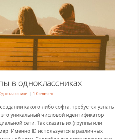
ппы в одноклассниках
Одноклассники
|
1 Comment
создании какого-либо софта, требуется узнать
 - это уникальный числовой идентификатор
ппы в одноклассниках
иальной сети. Так сказать их (группы или
чкам
Одноклассники
мер. Именно ID используется в различных
циальной сети. Способов его определения есть