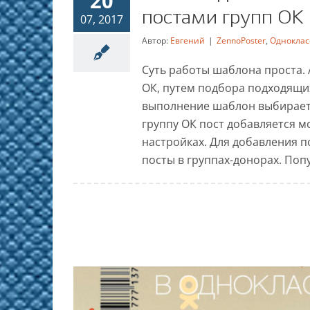
20
постами групп ОК
07, 2017
Автор:
Евгений
|
ZennoPoster
,
Одноклас
Шаблон для автома
Суть работы шаблона проста.
постами
ОК, путем подбора подходящих
выполнение шаблон выбирает и
ZennoPoster
Одноклассн
группу ОК пост добавляется м
настройках. Для добавления п
посты в группах-донорах. Попу