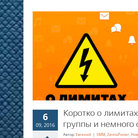
Коротко о лимитах
6
группы и немного 
09, 2016
Автор:
Евгений
|
SMM
,
ZennoPoster
,
Нов